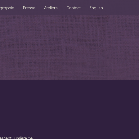
ographie
Presse
Ateliers
Contact
English
escent, lumière del.